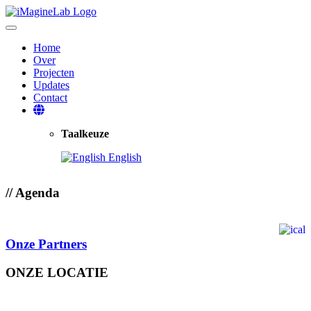
Toggle navigation
Home
Over
Projecten
Updates
Contact
Taalkeuze
English
//
Agenda
Onze Partners
ONZE LOCATIE